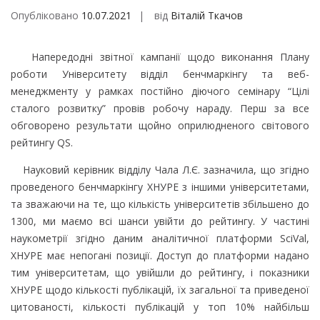
Опубліковано
10.07.2021
від
Віталій Ткачов
Напередодні звітної кампанії щодо виконання Плану
роботи Університету відділ бенчмаркінгу та веб-
менеджменту у рамках постійно діючого семінару “Цілі
сталого розвитку” провів робочу нараду. Перш за все
обговорено результати щойно оприлюдненого світового
рейтингу QS.
Науковий керівник відділу Чала Л.Є. зазначила, що згідно
проведеного бенчмаркінгу ХНУРЕ з іншими університетами,
та зважаючи на те, що кількість університетів збільшено до
1300, ми маємо всі шанси увійти до рейтингу. У частині
наукометрії згідно даним аналітичної платформи SciVal,
ХНУРЕ має непогані позиції. Доступ до платформи надано
тим університетам, що увійшли до рейтингу, і показники
ХНУРЕ щодо кількості публікацій, їх загальної та приведеної
цитованості, кількості публікацій у топ 10% найбільш