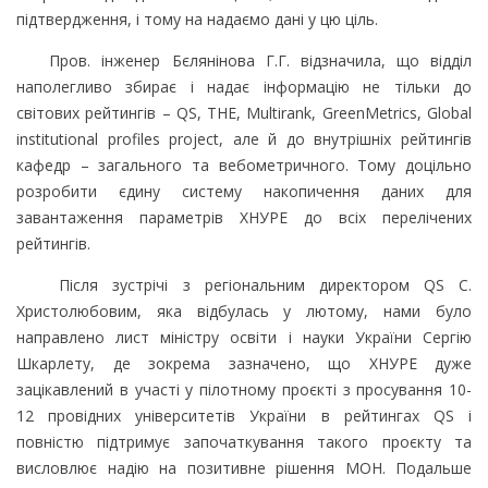
підтвердження, і тому на надаємо дані у цю ціль.
Пров. інженер Бєлянінова Г.Г. відзначила, що відділ
наполегливо збирає і надає інформацію не тільки до
світових рейтингів – QS, THE, Multirank, GreenMetrics, Global
institutional profiles project, але й до внутрішніх рейтингів
кафедр – загального та вебометричного. Тому доцільно
розробити єдину систему накопичення даних для
завантаження параметрів ХНУРЕ до всіх перелічених
рейтингів.
Після зустрічі з регіональним директором QS С.
Христолюбовим, яка відбулась у лютому, нами було
направлено лист міністру освіти і науки України Сергію
Шкарлету, де зокрема зазначено, що ХНУРЕ дуже
зацікавлений в участі у пілотному проєкті з просування 10-
12 провідних університетів України в рейтингах QS і
повністю підтримує започаткування такого проєкту та
висловлює надію на позитивне рішення МОН. Подальше