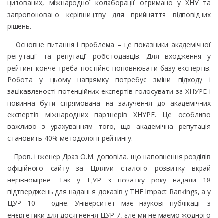
цитованих, міжнародної колаборації отримано у ХНУ та
запропоновано керівництву для прийняття відповідних
рішень.
Основне питання і проблема – це показники академічної
репутації та репутації роботодавців. Для входження у
рейтинг конче треба постійно поповнювати базу експертів.
Робота у цьому напрямку потребує зміни підходу і
зацікавленості потенційних експертів голосувати за ХНУРЕ і
повинна бути спрямована на залучення до академічних
експертів міжнародних партнерів ХНУРЕ. Це особливо
важливо з урахуванням того, що академічна репутація
становить 40% методології рейтингу.
Пров. інженер Драз О.М. доповіла, що наповнення розділів
офіційного сайту за Цілями сталого розвитку вкрай
нерівномірне. Так у ЦУР з початку року надали 18
підтверджень для надання доказів у THE Impact Rankings, а у
ЦУР 10 – одне. Університет має наукові публікації з
енергетики для досягнення ЦУР 7, але ми не маємо жодного