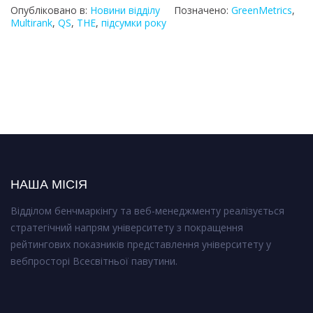
Опубліковано в:
Новини відділу
Позначено:
GreenMetrics
,
Multirank
,
QS
,
THE
,
підсумки року
НАША МІСІЯ
Відділом бенчмаркінгу та веб-менеджменту реалізується
стратегічний напрям університету з покращення
рейтингових показників представлення університету у
вебпросторі Всесвітньої павутини.