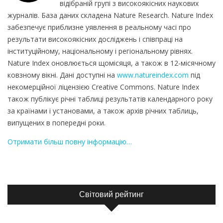
відібраній групі з високоякісних наукових
журналів. База даних складена Nature Research. Nature Index
забезпечує приблизне уявлення в реальному часі про
результати високоякісних досліджень і співпраці на
інституційному, національному і регіональному рівнях.
Nature Index оновлюється щомісяця, а також в 12-місячному
ковзному вікні. Дані доступні на
www.natureindex.com
під
некомерційної ліцензією Creative Commons. Nature Index
також публікує річні таблиці результатів календарного року
за країнами і установами, а також архів річних таблиць,
випущених в попередні роки.
Отримати більш повну інформацію…
Світовий рейтинг