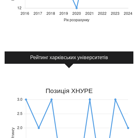
Кількість
Кількість
учасників
учасників
2016
2017
2018
2019
2020
2021
2022
2023
2024
Рейтинг харківських університетів
20
14
15
16
12
20
22
23
23