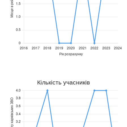
Позиція
Позиція
ХНУРЕ
ХНУРЕ
2016
2017
2018
2019
2020
2021
2022
2023
2024
3
2
3
0
0
3
0
3
2