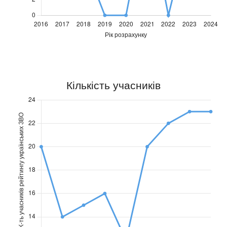
Позиція
Позиція
ХНУРЕ
ХНУРЕ
2016
2017
2018
2019
2020
2021
2022
2023
2024
17
8
7
0
0
14
0
11
6