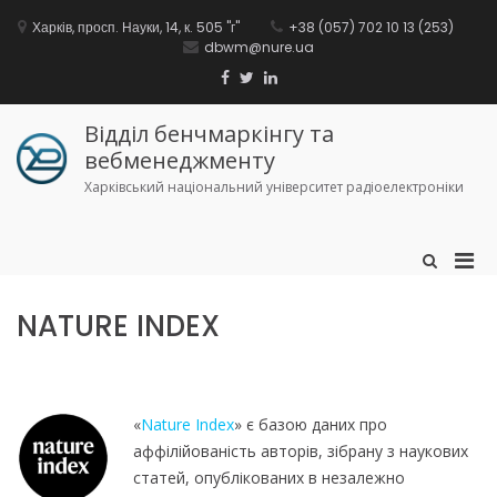
Перейти
до
Харків, просп. Науки, 14, к. 505 "г"
+38 (057) 702 10 13 (253)
вмісту
dbwm@nure.ua
Facebook
Twitter
Linkedin
Відділ бенчмаркінгу та
вебменеджменту
Харківський національний університет радіоелектроніки
Осн
Показати
форму
мен
пошуку
для
NATURE INDEX
моб
«
Nature Index
» є базою даних про
аффілійованість авторів, зібрану з наукових
статей, опублікованих в незалежно