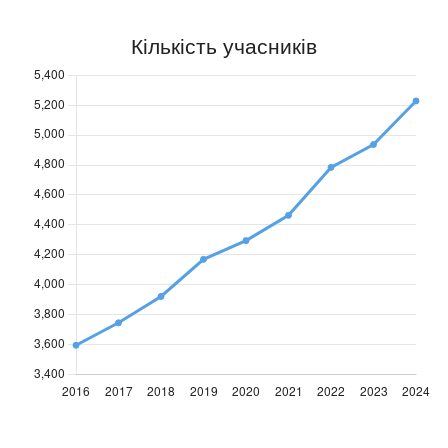
ХНУРЕ
ХНУРЕ
2016
2017
2018
2019
2020
2021
2022
2023
2024
2,299
2,271
2,255
0
0
2,870
0
2,917
2,424
Кількість
Кількість
учасників