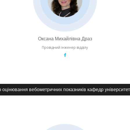
Оксана Михайлівна Драз
Провідний інженер відділу
го оцінювання вебометричних показників кафедр університе