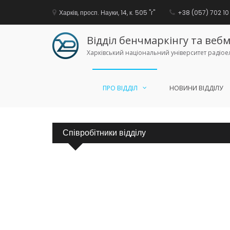
Харків, просп. Науки, 14, к. 505 "г"
+38 (057) 702 10 
Відділ бенчмаркінгу та ве
Харківський національний університет радіое
ПРО ВІДДІЛ
НОВИНИ ВІДДІЛУ
Перейти
до
вмісту
Співробітники відділу