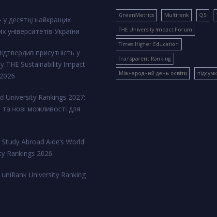
GreenMetrics
Multirank
QS
 у десятці найкращих
THE University Impact Forum
их університетів України
Times Higher Education
ідтвердив присутність у
Transparent Ranking
у THE Sustainability Impact
Міжнародний день освіти
підсум
 2026
d University Rankings 2027:
 та нові можливості для
 Study Abroad Aide’s World
ity Rankings 2026
 uniRank University Ranking