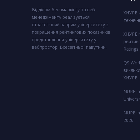
Відділом бенчмаркінгу та веб-
ХНУРЕ –
менеджменту реалізується
технічн
стратегічний напрям університету з
покращення рейтингових показників
ХНУРЕ п
представлення університету у
рейтинг
вебпросторі Всесвітньої павутини.
Ratings
QS Worl
виклики
ХНУРЕ
NURE in
Univers
NURE in
2026