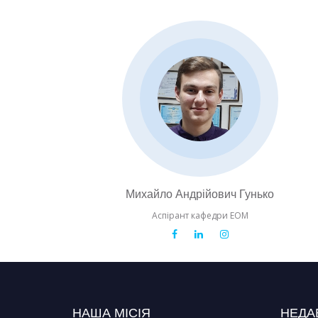
Михайло Андрійович Гунько
Аспірант кафедри ЕОМ
НАША МІСІЯ
НЕДА