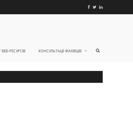
Facebook
Twitter
Linkedin
Показати
 ВЕБ-РЕСУРСІВ
КОНСУЛЬТАЦІЇ ФАХІВЦІВ
форму
пошуку