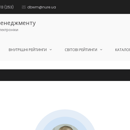
13 (253)
dbwm@nure.ua
бменеджменту
лектроніки
ВНУТРІШНІ РЕЙТИНГИ
СВІТОВІ РЕЙТИНГИ
КАТАЛОГ