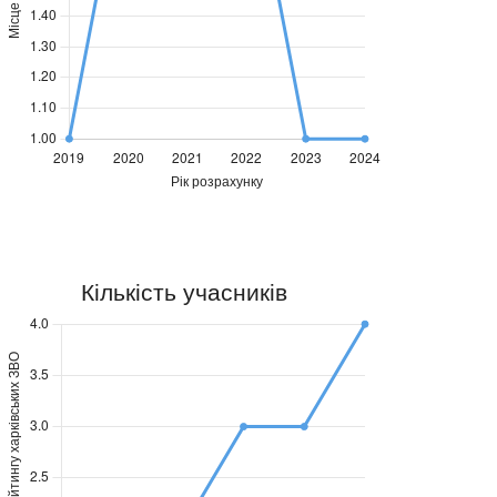
озиція
Позиція
НУРЕ
ХНУРЕ
2019
2020
2021
2022
2023
2024
1
2
2
2
1
1