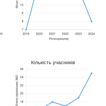
Позиція
П
Позиція
ХНУРЕ
Х
ХНУРЕ
2019
2020
2021
2022
2023
2024
7
13
15
13
12
8