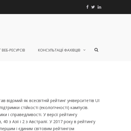
Facebook
Twitter
Linkedin
Показати
 ВЕБ-РЕСУРСІВ
КОНСУЛЬТАЦІЇ ФАХІВЦІВ
форму
пошуку
став відомий як всесвітній рейтинг університетів UI
 підтримки стійкості (екологічності) кампусів.
и і справедливості. У версії рейтингу
40 з Азії і 2 з Австралії. У 2017 року в рейтингу
й першим і єдиним світовим рейтингом