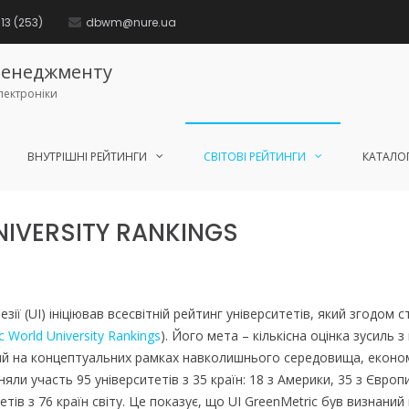
13 (253)
dbwm@nure.ua
бменеджменту
лектроніки
ВНУТРІШНІ РЕЙТИНГИ
СВІТОВІ РЕЙТИНГИ
КАТАЛОГ
NIVERSITY RANKINGS
езії (UI) ініціював всесвітній рейтинг університетів, який згодом 
c World University Rankings
). Його мета – кількісна оцінка зусиль з
й на концептуальних рамках навколишнього середовища, економік
ли участь 95 університетів з 35 країн: 18 з Америки, 35 з Європи, 
етів з 76 країн світу. Це показує, що UI GreenMetric був визнани