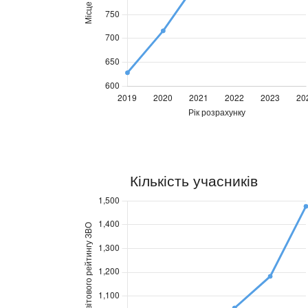
Позиція
Позиція
ХНУРЕ
ХНУРЕ
2019
2020
2021
2022
2023
2024
628
716
823
899
994
941