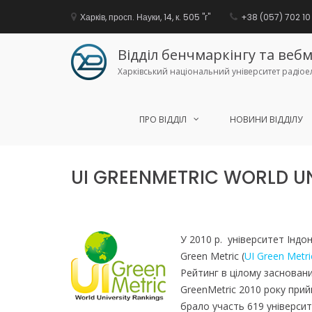
Харків, просп. Науки, 14, к. 505 "г"
+38 (057) 702 10 
Відділ бенчмаркінгу та ве
Харківський національний університет радіое
ПРО ВІДДІЛ
НОВИНИ ВІДДІЛУ
Перейти
до
UI GREENMETRIC WORLD U
вмісту
У 2010 р. університет Індон
Green Metric (
UI Green Metri
Рейтинг в цілому засновани
GreenMetric 2010 року прийня
брало участь 619 університ